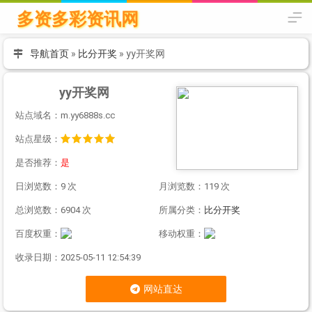
多资多彩资讯网
导航首页
»
比分开奖
»
yy开奖网
yy开奖网
站点域名：m.yy6888s.cc
站点星级：
是否推荐：
是
日浏览数：9 次
月浏览数：119 次
总浏览数：6904 次
所属分类：
比分开奖
百度权重：
移动权重：
收录日期：2025-05-11 12:54:39
网站直达