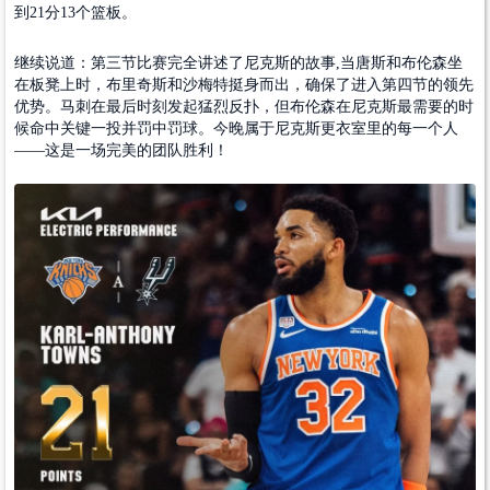
到21分13个篮板。
继续说道：第三节比赛完全讲述了尼克斯的故事,当唐斯和布伦森坐
在板凳上时，布里奇斯和沙梅特挺身而出，确保了进入第四节的领先
优势。马刺在最后时刻发起猛烈反扑，但布伦森在尼克斯最需要的时
候命中关键一投并罚中罚球。今晚属于尼克斯更衣室里的每一个人
——这是一场完美的团队胜利！