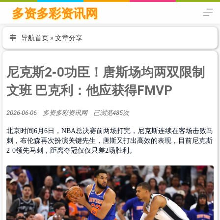
多资多彩资讯网
导航首页
»
文章分享
尼克斯2-0功臣！唐斯场均两双限制
文班 巴克利：他应获得FMVP
2026-06-06 多资多彩资讯网 已浏览485次
北京时间6月6日，NBA总决赛前两场打完，尼克斯连续在客场击败马
刺，布伦森再次扮演关键先生，唐斯又打出高效的表现，目前尼克斯
2-0领先马刺，距离夺冠仅仅只差2场胜利。