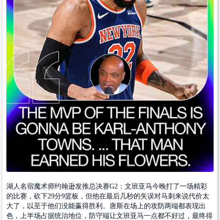
湖人名宿魔术师约翰逊发推总决赛G2：文班亚马今晚打了一场精彩
的比赛，砍下29分9篮板，但他在最后几秒的失误对马刺来说代价太
大了，以至于他们没能赢得胜利。唐斯在场上的攻防两端都表现出
色，上半场占据统治地位，防守端让文班亚马一点都不好过，最终得